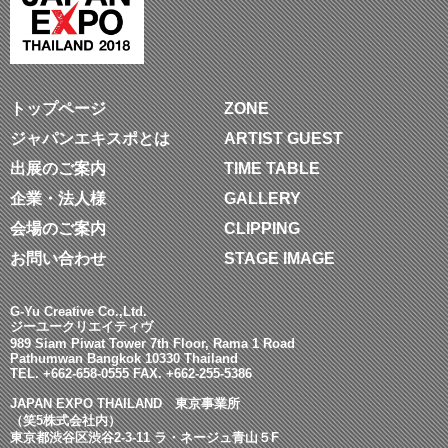
トップページ
ZONE
ジャパンエキスポとは
ARTIST GUEST
出展のご案内
TIME TABLE
企業・法人様
GALLERY
会場のご案内
CLIPPING
お問い合わせ
STAGE IMAGE
G-Yu Creative Co.,Ltd.
ジーユークリエイティヴ
989 Siam Piwat Tower 7th Floor, Rama 1 Road
Pathumwan Bangkok 10330 Thailand
TEL. +662-658-0555 FAX. +662-255-5386
JAPAN EXPO THAILAND 東京事業所
（笑5株式会社内）
東京都渋谷区渋谷2-3-11 ラ・ネージュ青山５F